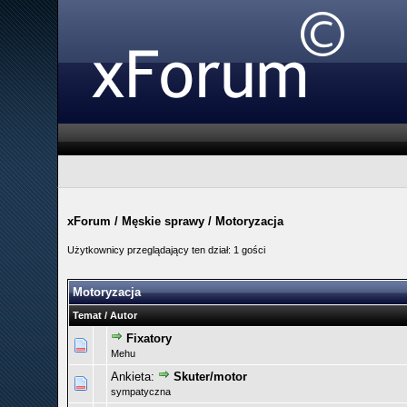
xForum
/
Męskie sprawy
/
Motoryzacja
Użytkownicy przeglądający ten dział: 1 gości
Motoryzacja
Temat
/
Autor
Fixatory
0 głosów - średnia ocena: 0 na 5 gwiazdek
1
2
3
4
5
Mehu
Ankieta:
Skuter/motor
0 głosów - średnia ocena: 0 na 5 gwiazdek
1
2
3
4
5
sympatyczna