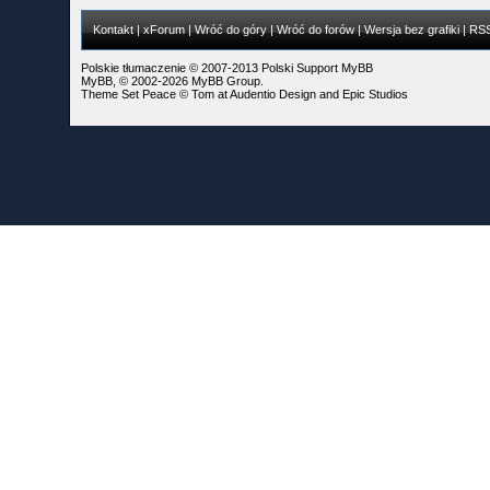
Kontakt
|
xForum
|
Wróć do góry
|
Wróć do forów
|
Wersja bez grafiki
|
RS
Polskie tłumaczenie © 2007-2013
Polski Support MyBB
MyBB
, © 2002-2026
MyBB Group
.
Theme Set Peace ©
Tom
at
Audentio Design
and
Epic Studios