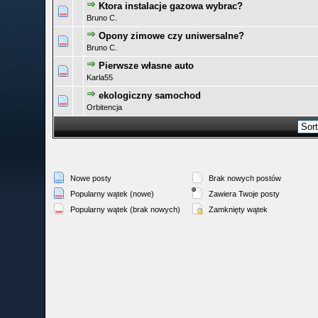
Ktora instalacje gazowa wybrac?
0 głosów - średnia ocena: 0 na 5 gwiazdek
1
2
3
4
5
Bruno C.
Opony zimowe czy uniwersalne?
0 głosów - średnia ocena: 0 na 5 gwiazdek
1
2
3
4
5
Bruno C.
Pierwsze własne auto
0 głosów - średnia ocena: 0 na 5 gwiazdek
1
2
3
4
5
Karla55
ekologiczny samochod
0 głosów - średnia ocena: 0 na 5 gwiazdek
1
2
3
4
5
Orbitencja
Nowe posty
Brak nowych postów
Popularny wątek (nowe)
Zawiera Twoje posty
Popularny wątek (brak nowych)
Zamknięty wątek