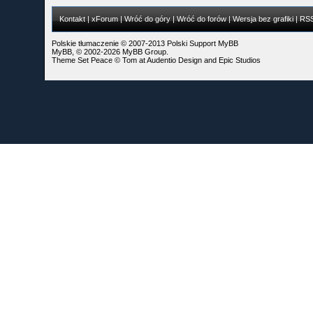
Kontakt
|
xForum
|
Wróć do góry
|
Wróć do forów
|
Wersja bez grafiki
|
RS
Polskie tłumaczenie © 2007-2013
Polski Support MyBB
MyBB
, © 2002-2026
MyBB Group
.
Theme Set Peace ©
Tom
at
Audentio Design
and
Epic Studios