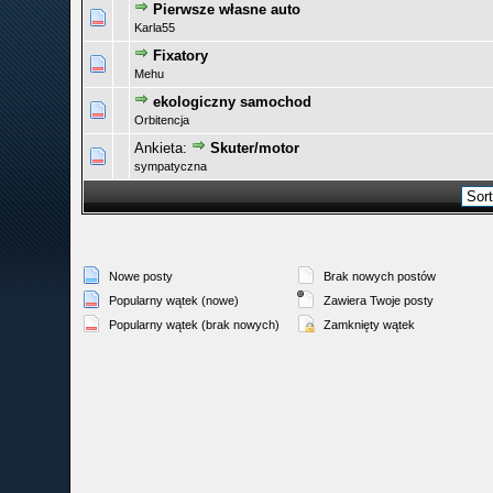
Pierwsze własne auto
0 głosów - średnia ocena: 0 na 5 gwiazdek
1
2
3
4
5
Karla55
Fixatory
0 głosów - średnia ocena: 0 na 5 gwiazdek
1
2
3
4
5
Mehu
ekologiczny samochod
0 głosów - średnia ocena: 0 na 5 gwiazdek
1
2
3
4
5
Orbitencja
Ankieta:
Skuter/motor
0 głosów - średnia ocena: 0 na 5 gwiazdek
1
2
3
4
5
sympatyczna
Nowe posty
Brak nowych postów
Popularny wątek (nowe)
Zawiera Twoje posty
Popularny wątek (brak nowych)
Zamknięty wątek