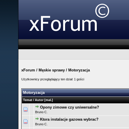
xForum
/
Męskie sprawy
/
Motoryzacja
Użytkownicy przeglądający ten dział: 1 gości
Motoryzacja
Temat
/
Autor
[
mal.
]
Opony zimowe czy uniwersalne?
0 głosów - średnia ocena: 0 na 5 gwiazdek
1
2
3
4
5
Bruno C.
Ktora instalacje gazowa wybrac?
0 głosów - średnia ocena: 0 na 5 gwiazdek
1
2
3
4
5
Bruno C.