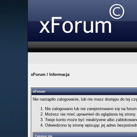
xForum
/
Informacja
xForum
Nie nastąpiło zalogowanie, lub nie masz dostępu do tej cz
Nie zalogowano lub nie zarejestrowano się na forum. 
Możesz nie mieć uprawnień do oglądania tej strony.
Twoje konto może być nieaktywne albo zablokowan
Odwiedzono tę stronę wpisując jej adres bezpośred
Zaloguj się