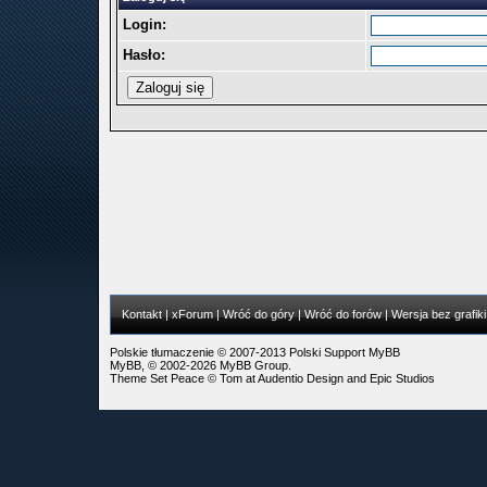
Login:
Hasło:
Kontakt
|
xForum
|
Wróć do góry
|
Wróć do forów
|
Wersja bez grafiki
Polskie tłumaczenie © 2007-2013
Polski Support MyBB
MyBB
, © 2002-2026
MyBB Group
.
Theme Set Peace ©
Tom
at
Audentio Design
and
Epic Studios