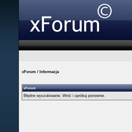
xForum
/
Informacja
xForum
Błędne wyszukiwanie. Wróć i spróbuj ponownie.