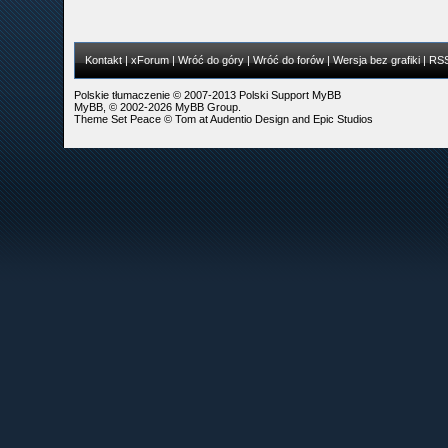
Kontakt
|
xForum
|
Wróć do góry
|
Wróć do forów
|
Wersja bez grafiki
|
RS
Polskie tłumaczenie © 2007-2013
Polski Support MyBB
MyBB
, © 2002-2026
MyBB Group
.
Theme Set Peace ©
Tom
at
Audentio Design
and
Epic Studios