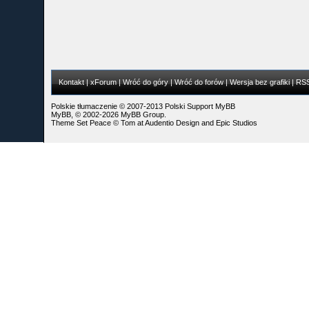
Kontakt
|
xForum
|
Wróć do góry
|
Wróć do forów
|
Wersja bez grafiki
|
RS
Polskie tłumaczenie © 2007-2013
Polski Support MyBB
MyBB
, © 2002-2026
MyBB Group
.
Theme Set Peace ©
Tom
at
Audentio Design
and
Epic Studios