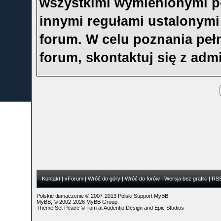
wszystkimi wymienionymi p
innymi regułami ustalonymi
forum. W celu poznania peł
forum, skontaktuj się z adm
Kontakt
|
xForum
|
Wróć do góry
|
Wróć do forów
|
Wersja bez grafiki
|
RS
Polskie tłumaczenie © 2007-2013
Polski Support MyBB
MyBB
, © 2002-2026
MyBB Group
.
Theme Set Peace ©
Tom
at
Audentio Design
and
Epic Studios