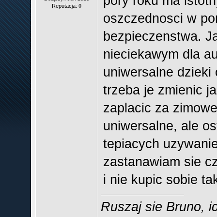
pory roku ma isto
Reputacja:
0
oszczednosci w por
bezpieczenstwa. J
nieciekawym dla au
uniwersalne dzieki 
trzeba je zmienic j
zaplacic za zimowe
uniwersalne, ale os
tepiacych uzywanie
zastanawiam sie cz
i nie kupic sobie ta
Ruszaj sie Bruno, i