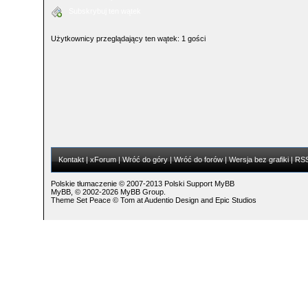
Subskrybuj ten wątek
Użytkownicy przeglądający ten wątek: 1 gości
Kontakt
|
xForum
|
Wróć do góry
|
Wróć do forów
|
Wersja bez grafiki
|
RS
Polskie tłumaczenie © 2007-2013
Polski Support MyBB
MyBB
, © 2002-2026
MyBB Group
.
Theme Set Peace ©
Tom
at
Audentio Design
and
Epic Studios