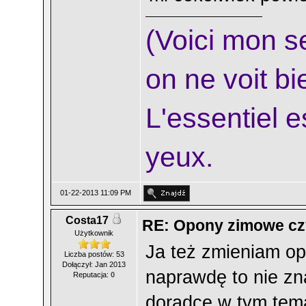
(Voici mon sec
on ne voit bi
L'essentiel e
yeux.
01-22-2013 11:09 PM
Costa17
RE: Opony zimowe cz
Użytkownik
Ja też zmieniam op
Liczba postów: 53
Dołączył: Jan 2013
naprawdę to nie zn
Reputacja:
0
doradcę w tym temac