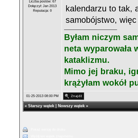
Liczba postów: 67
Dołączył: Jan 2013
kalendarzu to tak, 
Reputacja:
0
samobójstwo, więc 
Byłam niczym sa­mot
neta wy­paro­wała 
ka­tak­lizmu.
Mi­mo jej bra­ku, ig­
krążyłam wokół pus
01-25-2013 08:00 PM
«
Starszy wątek
|
Nowszy wątek
»
Pokaż wersję do druku
Wyślij ten wątek znajomemu