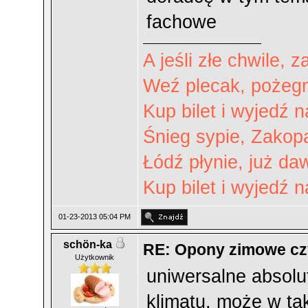
fachowe
A jeśli złe chwile, 
Weź plecak, pożegn
Kup bilet i wyjedź 
Śnieg sypie, Zakop
Łódź płynie, już da
Kup bilet i wyjedź 
01-23-2013 05:04 PM
schön-ka
RE: Opony zimowe cz
Użytkownik
uniwersalne absolu
klimatu. może w tak