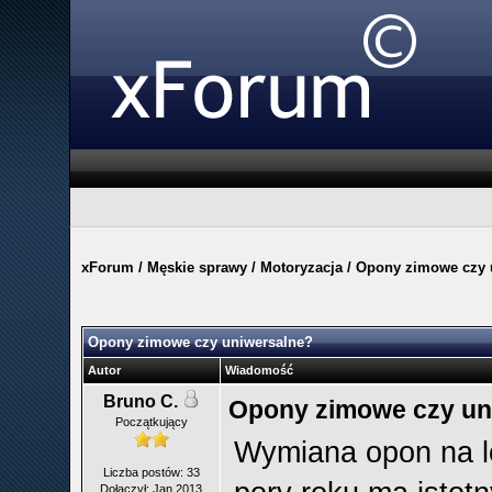
xForum
/
Męskie sprawy
/
Motoryzacja
/
Opony zimowe czy 
Opony zimowe czy uniwersalne?
Autor
Wiadomość
Bruno C.
Opony zimowe czy un
Początkujący
Wymiana opon na le
Liczba postów: 33
Dołączył: Jan 2013