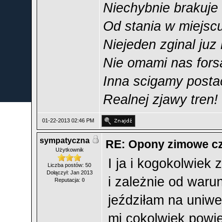
Niechybnie brakuje
Od stania w miejscu
Niejeden zginal juz 
Nie omami nas forsa
Inna scigamy posta
Realnej zjawy tren!
01-22-2013 02:46 PM
sympatyczna
RE: Opony zimowe cz
Użytkownik
I ja i kogokolwiek 
Liczba postów: 50
Dołączył: Jan 2013
i zależnie od war
Reputacja:
0
jeździłam na uniwe
mi cokolwiek powied