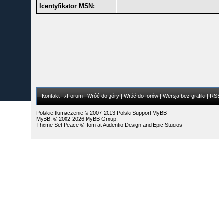
Identyfikator MSN:
Kontakt
|
xForum
|
Wróć do góry
|
Wróć do forów
|
Wersja bez grafiki
|
RS
Polskie tłumaczenie © 2007-2013
Polski Support MyBB
MyBB
, © 2002-2026
MyBB Group
.
Theme Set Peace ©
Tom
at
Audentio Design
and
Epic Studios