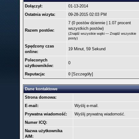
Dołączył:
01-13-2014
Ostatnia wizyta:
09-28-2015 02:03 PM
7 (0 postów dziennie | 1.07 procent
wszystkich postów)
Razem postów:
(
Znajdź wszystkie wątki
—
Znajdź wszystkie
posty
)
Spędzony czas
19 Minut, 59 Sekund
online:
Poleconych
0
użytkowników:
Reputacja:
0
[
Szczegóły
]
Dane kontaktowe
Strona domowa:
E-mail:
Wyślij e-mail.
Prywatna wiadomość:
Wyślij prywatną wiadomość.
Numer ICQ:
Nazwa użytkownika
AIM: