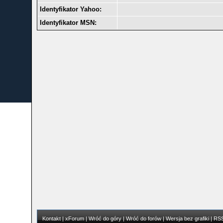
Identyfikator Yahoo:
Identyfikator MSN:
Kontakt
|
xForum
|
Wróć do góry
|
Wróć do forów
|
Wersja bez grafiki
|
RS