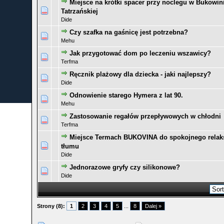
Miejsce na krótki spacer przy noclegu w Bukowin
0 głosów - średnia ocena: 0 na 5 gwiazdek
1
2
3
4
5
Tatrzańskiej
Dide
Czy szafka na gaśnicę jest potrzebna?
0 głosów - średnia ocena: 0 na 5 gwiazdek
1
2
3
4
5
Mehu
Jak przygotować dom po leczeniu wszawicy?
0 głosów - średnia ocena: 0 na 5 gwiazdek
1
2
3
4
5
Terfma
Ręcznik plażowy dla dziecka - jaki najlepszy?
0 głosów - średnia ocena: 0 na 5 gwiazdek
1
2
3
4
5
Dide
Odnowienie starego Hymera z lat 90.
0 głosów - średnia ocena: 0 na 5 gwiazdek
1
2
3
4
5
Mehu
Zastosowanie regałów przepływowych w chłodni
0 głosów - średnia ocena: 0 na 5 gwiazdek
1
2
3
4
5
Terfma
Miejsce Termach BUKOVINA do spokojnego relak
0 głosów - średnia ocena: 0 na 5 gwiazdek
1
2
3
4
5
tłumu
Dide
Jednorazowe gryfy czy silikonowe?
0 głosów - średnia ocena: 0 na 5 gwiazdek
1
2
3
4
5
Dide
Strony (8):
1
2
3
4
5
...
8
Dalej »