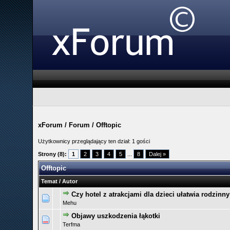
xForum
/
Forum
/
Offtopic
Użytkownicy przeglądający ten dział: 1 gości
Strony (8):
1
2
3
4
5
...
8
Dalej »
Offtopic
Temat
/
Autor
Czy hotel z atrakcjami dla dzieci ułatwia rodzinn
0 głosów - średnia ocena: 0 na 5 gwiazdek
1
2
3
4
5
Mehu
Objawy uszkodzenia łąkotki
0 głosów - średnia ocena: 0 na 5 gwiazdek
1
2
3
4
5
Terfma