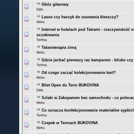
Obóz gitarowy
0 głosów - średnia ocena: 0 na 5 gwiazdek
1
2
3
4
5
Dide
Lasso czy haczyk do usuwania kleszczy?
0 głosów - średnia ocena: 0 na 5 gwiazdek
1
2
3
4
5
Mehu
Internet w hotelach pod Tatrami - rzeczywistość v
0 głosów - średnia ocena: 0 na 5 gwiazdek
1
2
3
4
5
oczekiwania
Terfma
Talasoterapia zimą
0 głosów - średnia ocena: 0 na 5 gwiazdek
1
2
3
4
5
Mehu
Gdzie jechać pierwszy raz kamperem - blisko czy
0 głosów - średnia ocena: 0 na 5 gwiazdek
1
2
3
4
5
Terfma
Od czego zacząć kolekcjonowanie kart?
0 głosów - średnia ocena: 0 na 5 gwiazdek
1
2
3
4
5
Mehu
Bilet Open do Term BUKOVINA
0 głosów - średnia ocena: 0 na 5 gwiazdek
1
2
3
4
5
Dide
Szlaki w Zakopanem bez samochodu - co polecac
0 głosów - średnia ocena: 0 na 5 gwiazdek
1
2
3
4
5
Mehu
Co oznacza konfekcjonowanie materiałów sypkic
0 głosów - średnia ocena: 0 na 5 gwiazdek
1
2
3
4
5
Terfma
Czepek w Termach BUKOVINA
0 głosów - średnia ocena: 0 na 5 gwiazdek
1
2
3
4
5
Mehu