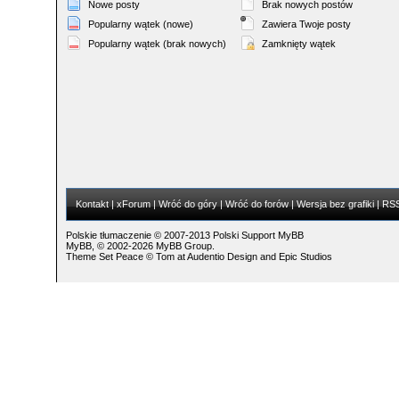
Nowe posty
Brak nowych postów
Popularny wątek (nowe)
Zawiera Twoje posty
Popularny wątek (brak nowych)
Zamknięty wątek
Kontakt
|
xForum
|
Wróć do góry
|
Wróć do forów
|
Wersja bez grafiki
|
RS
Polskie tłumaczenie © 2007-2013
Polski Support MyBB
MyBB
, © 2002-2026
MyBB Group
.
Theme Set Peace ©
Tom
at
Audentio Design
and
Epic Studios