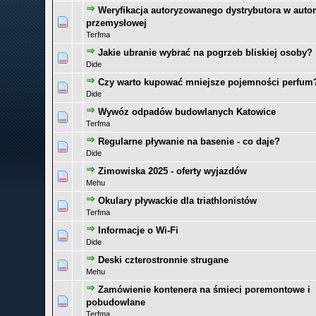
Weryfikacja autoryzowanego dystrybutora w auto
0 głosów - średnia ocena: 0 na 5 gwiazdek
1
2
3
4
5
przemysłowej
Terfma
Jakie ubranie wybrać na pogrzeb bliskiej osoby?
0 głosów - średnia ocena: 0 na 5 gwiazdek
1
2
3
4
5
Dide
Czy warto kupować mniejsze pojemności perfum
0 głosów - średnia ocena: 0 na 5 gwiazdek
1
2
3
4
5
Dide
Wywóz odpadów budowlanych Katowice
0 głosów - średnia ocena: 0 na 5 gwiazdek
1
2
3
4
5
Terfma
Regularne pływanie na basenie - co daje?
0 głosów - średnia ocena: 0 na 5 gwiazdek
1
2
3
4
5
Dide
Zimowiska 2025 - oferty wyjazdów
0 głosów - średnia ocena: 0 na 5 gwiazdek
1
2
3
4
5
Mehu
Okulary pływackie dla triathlonistów
0 głosów - średnia ocena: 0 na 5 gwiazdek
1
2
3
4
5
Terfma
Informacje o Wi-Fi
0 głosów - średnia ocena: 0 na 5 gwiazdek
1
2
3
4
5
Dide
Deski czterostronnie strugane
0 głosów - średnia ocena: 0 na 5 gwiazdek
1
2
3
4
5
Mehu
Zamówienie kontenera na śmieci poremontowe i
0 głosów - średnia ocena: 0 na 5 gwiazdek
1
2
3
4
5
pobudowlane
Terfma