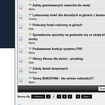
Zalety gwintowanych zaworów do wody
0 głosów - średnia ocena: 0 na 5 gwiazdek
1
2
3
4
5
Mehu
Luksusowy hotel dla dorosłych w górach z base
0 głosów - średnia ocena: 0 na 5 gwiazdek
1
2
3
4
5
Terfma
Polecany hotel rodzinny w górach
0 głosów - średnia ocena: 0 na 5 gwiazdek
1
2
3
4
5
Dide
Sprawdzone sposoby na godzenie się ze stratą bli
0 głosów - średnia ocena: 0 na 5 gwiazdek
1
2
3
4
5
osoby
Mehu
Podstawowe funkcje systemu FIIX
0 głosów - średnia ocena: 0 na 5 gwiazdek
1
2
3
4
5
Mehu
Obozy fitness dla dzieci - przebieg
0 głosów - średnia ocena: 0 na 5 gwiazdek
1
2
3
4
5
Dide
Zalety desek tarasowych
0 głosów - średnia ocena: 0 na 5 gwiazdek
1
2
3
4
5
Terfma
Termy BUKOVINA - kto winien odwiedzić?
0 głosów - średnia ocena: 0 na 5 gwiazdek
1
2
3
4
5
Mehu
Strony (8):
« Wstecz
1
2
3
4
5
...
8
Dalej »