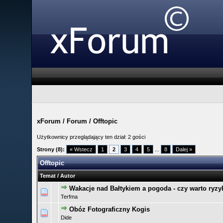
xForum
/
Forum
/
Offtopic
Użytkownicy przeglądający ten dział: 2 gości
Strony (8):
« Wstecz
1
2
3
4
5
...
8
Dalej »
Offtopic
Temat
/
Autor
Wakacje nad Bałtykiem a pogoda - czy warto ryz
0 głosów - średnia ocena: 0 na 5 gwiazdek
1
2
3
4
5
Terfma
Obóz Fotograficzny Kogis
0 głosów - średnia ocena: 0 na 5 gwiazdek
1
2
3
4
5
Dide