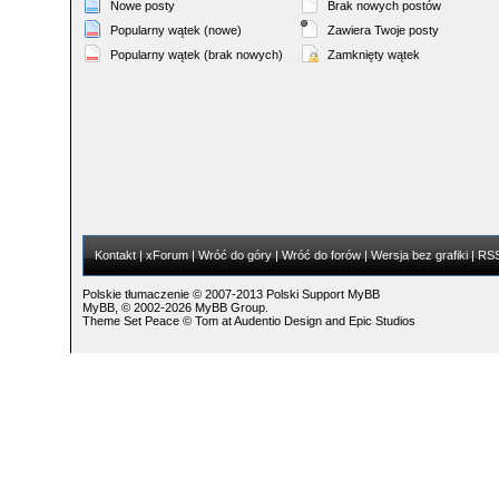
Nowe posty
Brak nowych postów
Popularny wątek (nowe)
Zawiera Twoje posty
Popularny wątek (brak nowych)
Zamknięty wątek
Kontakt
|
xForum
|
Wróć do góry
|
Wróć do forów
|
Wersja bez grafiki
|
RS
Polskie tłumaczenie © 2007-2013
Polski Support MyBB
MyBB
, © 2002-2026
MyBB Group
.
Theme Set Peace ©
Tom
at
Audentio Design
and
Epic Studios