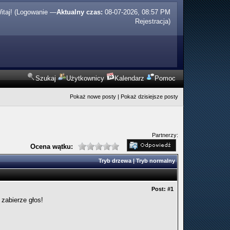
itaj! (
Logowanie
—
Aktualny czas:
08-07-2026, 08:57 PM
Rejestracja
)
Szukaj
Użytkownicy
Kalendarz
Pomoc
Pokaż nowe posty
|
Pokaż dzisiejsze posty
Partnerzy:
Ocena wątku:
Tryb drzewa
|
Tryb normalny
Post:
#1
 zabierze głos!