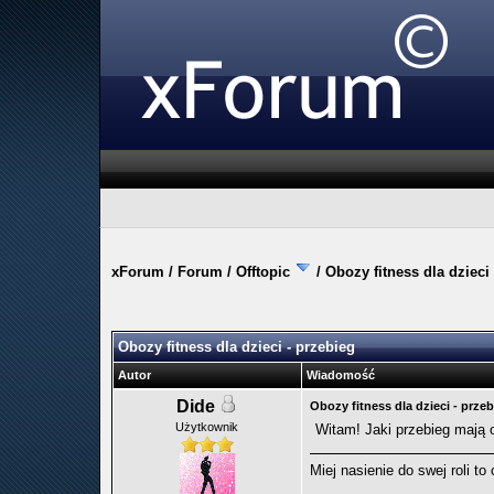
xForum
/
Forum
/
Offtopic
/
Obozy fitness dla dzieci
0 Głosów - 0 Średnio
1
2
3
4
5
Obozy fitness dla dzieci - przebieg
Autor
Wiadomość
Dide
Obozy fitness dla dzieci - prze
Użytkownik
Witam! Jaki przebieg mają o
Miej nasienie do swej roli to 