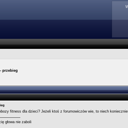
W
 - przebieg
bieg
bozy fitness dla dzieci? Jeżeli ktoś z forumowiczów wie, to niech koniecznie
cię głowa nie zaboli