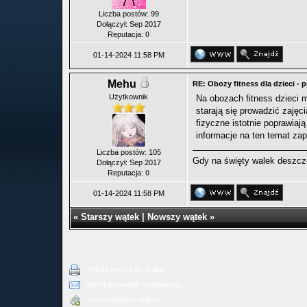
Liczba postów: 99
Dołączył: Sep 2017
Reputacja:
0
01-14-2024 11:58 PM
Mehu
RE: Obozy fitness dla dzieci - 
Użytkownik
Na obozach fitness dzieci 
starają się prowadzić zaję
fizyczne istotnie poprawiaj
informacje na ten temat za
Liczba postów: 105
Gdy na święty walek deszcz
Dołączył: Sep 2017
Reputacja:
0
01-14-2024 11:58 PM
«
Starszy wątek
|
Nowszy wątek
»
Pokaż wersję do druku
Wyślij ten wątek znajomemu
Subskrybuj ten wątek