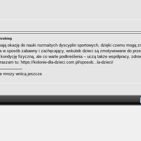
przebieg
mają okazję do nauki rozmaitych dyscyplin sportowych, dzięki czemu mogą zn
cia w sposób zabawny i zachęcający, wskutek dzieci są zmotywowane do przek
ą kondycję fizyczną, ale co warte podkreślenia – uczą także współpracy, zdr
praszam tu:
https://kolonie-dla-dzieci.com.pl/sposob...la-dzieci/
e mrozy wrócą jeszcze