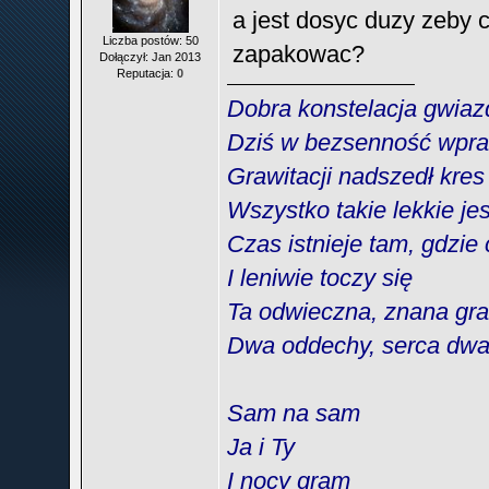
a jest dosyc duzy zeby 
Liczba postów: 50
zapakowac?
Dołączył: Jan 2013
Reputacja:
0
Dobra konstelacja gwiaz
Dziś w bezsenność wpra
Grawitacji nadszedł kres
Wszystko takie lekkie jes
Czas istnieje tam, gdzie
I leniwie toczy się
Ta odwieczna, znana gra
Dwa oddechy, serca dw
Sam na sam
Ja i Ty
I nocy gram