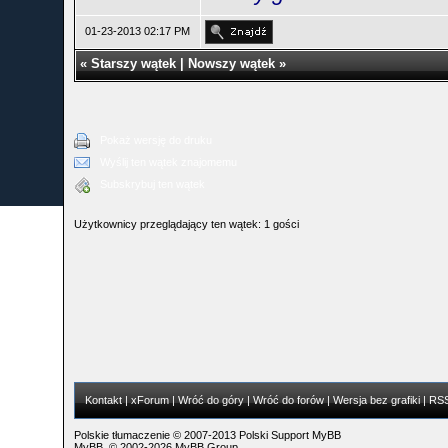
01-23-2013 02:17 PM
«
Starszy wątek
|
Nowszy wątek
»
Pokaż wersję do druku
Wyślij ten wątek znajomemu
Subskrybuj ten wątek
Użytkownicy przeglądający ten wątek: 1 gości
Kontakt
|
xForum
|
Wróć do góry
|
Wróć do forów
|
Wersja bez grafiki
|
RS
Polskie tłumaczenie © 2007-2013
Polski Support MyBB
MyBB
, © 2002-2026
MyBB Group
.