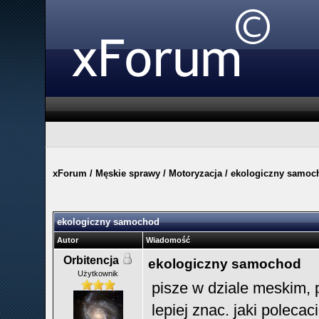
xForum
/
Męskie sprawy
/
Motoryzacja
/
ekologiczny samoc
ekologiczny samochod
Autor
Wiadomość
Orbitencja
ekologiczny samochod
Użytkownik
pisze w dziale meskim, 
lepiej znac. jaki polecac