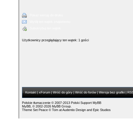
Pokaż wersję do druku
Wyślij ten wątek znajomemu
Subskrybuj ten wątek
Użytkownicy przeglądający ten wątek: 1 gości
Kontakt
|
xForum
|
Wróć do góry
|
Wróć do forów
|
Wersja bez grafiki
|
RS
Polskie tłumaczenie © 2007-2013
Polski Support MyBB
MyBB
, © 2002-2026
MyBB Group
.
Theme Set Peace ©
Tom
at
Audentio Design
and
Epic Studios