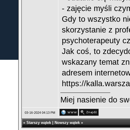
- zajęcie myśli czy
Gdy to wszystko n
skorzystanie z prof
psychoterapeuty cz
Jak coś, to zdecyd
wskazany temat zn
adresem interneto
https://kalla.warsz
Miej nasienie do swe
03-16-2024 04:13 PM
«
Starszy wątek
|
Nowszy wątek
»