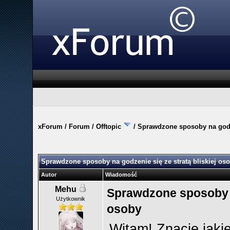
xForum
/
Forum
/
Offtopic
/
Sprawdzone sposoby na godze
Sprawdzone sposoby na godzenie się ze stratą bliskiej os
Autor
Wiadomość
Mehu
Sprawdzone sposoby na
Użytkownik
osoby
Witam! Znacie jak