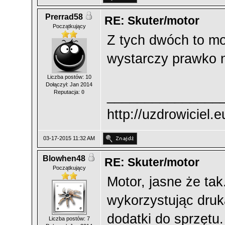
Prerrad58
RE: Skuter/motor
Początkujący
Z tych dwóch to mot
wystarczy prawko 
Liczba postów: 10
Dołączył: Jan 2014
_______________
Reputacja:
0
http://uzdrowiciel.e
03-17-2015 11:32 AM
Blowhen48
RE: Skuter/motor
Początkujący
Motor, jasne że ta
wykorzystując
druk
dodatki do sprzętu.
Liczba postów: 7