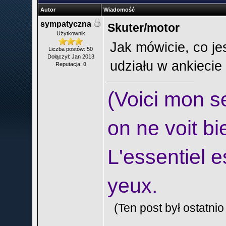
Autor
Wiadomość
sympatyczna
Skuter/motor
Użytkownik
Jak mówicie, co je
Liczba postów: 50
Dołączył: Jan 2013
udziału w ankiecie
Reputacja:
0
(Voici mon sec
on ne voit bi
L'essentiel e
yeux.
(Ten post był ostatn