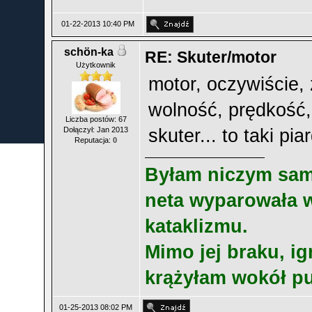
01-22-2013 10:40 PM
schön-ka
RE: Skuter/motor
Użytkownik
motor, oczywiście,
wolność, prędkość,
Liczba postów: 67
Dołączył: Jan 2013
skuter... to taki p
Reputacja:
0
Byłam niczym sa­mot
neta wy­paro­wała 
ka­tak­lizmu.
Mi­mo jej bra­ku, ig­
krążyłam wokół pus
01-25-2013 08:02 PM