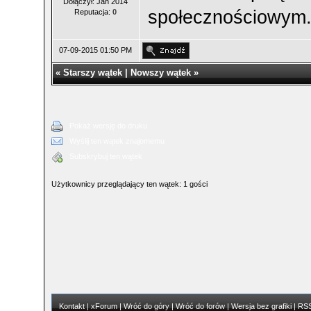
Dołączył: Jan 2014
społecznościowym
Reputacja:
0
07-09-2015 01:50 PM
«
Starszy wątek
|
Nowszy wątek
»
Pokaż wersję do druku
Wyślij ten wątek znajomemu
Subskrybuj ten wątek
Użytkownicy przeglądający ten wątek: 1 gości
Kontakt
|
xForum
|
Wróć do góry
|
Wróć do forów
|
Wersja bez grafiki
|
RS