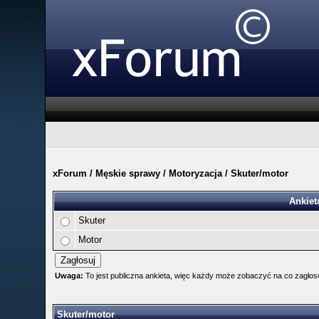
xForum
/
Męskie sprawy
/
Motoryzacja
/
Skuter/motor
Ankiet
Skuter
Motor
Uwaga:
To jest publiczna ankieta, więc każdy może zobaczyć na co zagło
Skuter/motor