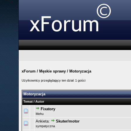
xForum
/
Męskie sprawy
/
Motoryzacja
Użytkownicy przeglądający ten dział: 1 gości
Motoryzacja
Temat
/
Autor
Fixatory
0 głosów - średnia ocena: 0 na 5 gwiazdek
1
2
3
4
5
Mehu
Ankieta:
Skuter/motor
0 głosów - średnia ocena: 0 na 5 gwiazdek
1
2
3
4
5
sympatyczna