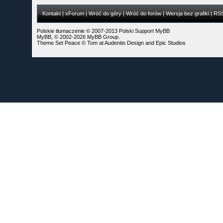
Kontakt
|
xForum
|
Wróć do góry
|
Wróć do forów
|
Wersja bez grafiki
|
RS
Polskie tłumaczenie © 2007-2013
Polski Support MyBB
MyBB
, © 2002-2026
MyBB Group
.
Theme Set Peace ©
Tom
at
Audentio Design
and
Epic Studios