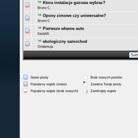
Ktora instalacje gazowa wybrac?
0 głosów - średnia ocena: 0 na 5 gwiazdek
1
2
3
4
5
Bruno C.
Opony zimowe czy uniwersalne?
0 głosów - średnia ocena: 0 na 5 gwiazdek
1
2
3
4
5
Bruno C.
Pierwsze własne auto
0 głosów - średnia ocena: 0 na 5 gwiazdek
1
2
3
4
5
Karla55
ekologiczny samochod
0 głosów - średnia ocena: 0 na 5 gwiazdek
1
2
3
4
5
Orbitencja
Nowe posty
Brak nowych postów
Popularny wątek (nowe)
Zawiera Twoje posty
Popularny wątek (brak nowych)
Zamknięty wątek