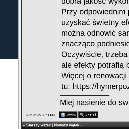
dobra jakość wykon
Przy odpowiednim p
uzyskać świetny efe
można odnowić sam
znacząco podniesie
Oczywiście, trzeba
ale efekty potrafi
Więcej o renowacji
tu:
https://hymerp
Miej nasienie do swe
07-21-2025 08:11 PM
«
Starszy wątek
|
Nowszy wątek
»