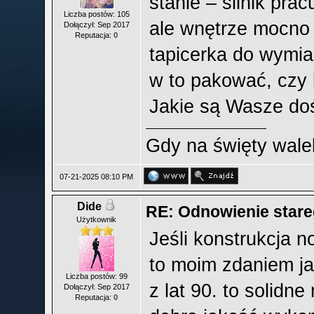
stanie – silnik prac
Liczba postów: 105
ale wnętrze mocno 
Dołączył: Sep 2017
Reputacja:
0
tapicerka do wymia
w to pakować, czy 
Jakie są Wasze do
Gdy na święty wale
07-21-2025 08:10 PM
Dide
RE: Odnowienie stareg
Użytkownik
Jeśli konstrukcja 
to moim zdaniem ja
Liczba postów: 99
z lat 90. to solid
Dołączył: Sep 2017
Reputacja:
0