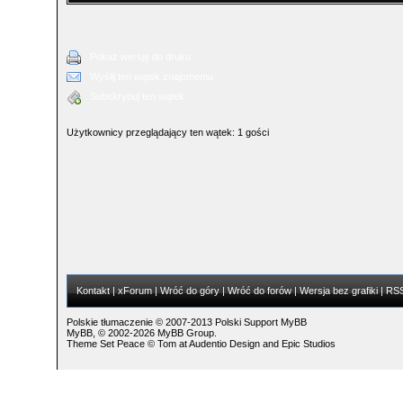
Pokaż wersję do druku
Wyślij ten wątek znajomemu
Subskrybuj ten wątek
Użytkownicy przeglądający ten wątek: 1 gości
Kontakt
|
xForum
|
Wróć do góry
|
Wróć do forów
|
Wersja bez grafiki
|
RS
Polskie tłumaczenie © 2007-2013
Polski Support MyBB
MyBB
, © 2002-2026
MyBB Group
.
Theme Set Peace ©
Tom
at
Audentio Design
and
Epic Studios