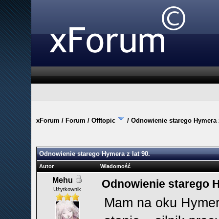
xForum
/
Forum
/
Offtopic
/
Odnowienie starego Hymera z
Odnowienie starego Hymera z lat 90.
Autor
Wiadomość
Mehu
Odnowienie starego Hy
Użytkownik
Mam na oku Hymera